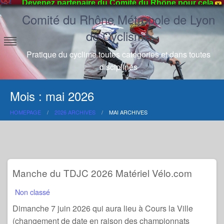
Devenez partenaire du Comité du Rhône pour cela
X
Skip
Comité du Rhône Métropole de Lyon
contactez- nous
to
de Cyclisme
content
Pratique du cyclime toutes catégories et dans toutes
disciplines
Mois :
mai 2026
HOMEPAGE
2026 ARCHIVES
MAI ARCHIVES
Manche du TDJC 2026 Matériel Vélo.com
Non classé
Dimanche 7 juin 2026 qui aura lieu à Cours la Ville
(changement de date en raison des championnats