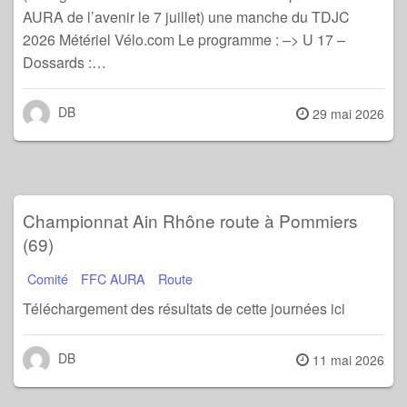
AURA de l’avenir le 7 juillet) une manche du TDJC
2026 Métériel Vélo.com Le programme : –> U 17 –
Dossards :…
DB
Posted
29 mai 2026
on
Championnat Ain Rhône route à Pommiers
(69)
Comité
FFC AURA
Route
Téléchargement des résultats de cette journées ici
DB
Posted
11 mai 2026
on