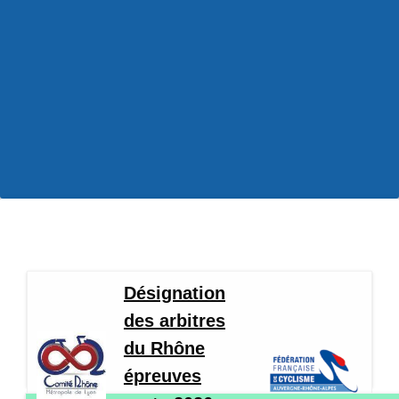
Désignation
des arbitres
du Rhône
épreuves
route 2026