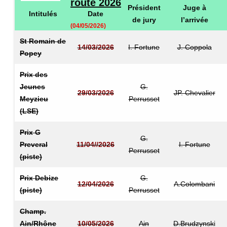
Président
Juge à
Intitulés
Date
de jury
l’arrivée
(04/05/2026)
St Romain de
14/03/2026
I. Fortune
J. Coppola
Popey
Prix des
Jeunes
G.
29/03/2026
JP. Chevalier
Meyzieu
Perrusset
(LSE)
Prix G
G.
Preveral
11/04//2026
I. Fortune
Perrusset
(piste)
Prix Debize
G.
12/04/2026
A.Colombani
(piste)
Perrusset
Champ.
Ain/Rhône
10/05/2026
Ain
D.Brudzynsk
i