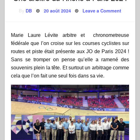
Posted
on
By
DB
20 août 2024
Leave a Comment
on
Une
arbitre
du
Rhône
à
Marie Laure Lévite arbitre et chronometreuse
Paris
2024
fédérale que l’on croise sur les courses cyclistes sur
routes et piste était présente aux JO de Paris 2024 !
Sans se tromper on pense qu’elle a ramené des
souvenirs plein la tête. Et surtout un arbitrage comme
cela que l’on fait une seul fois dans sa vie.