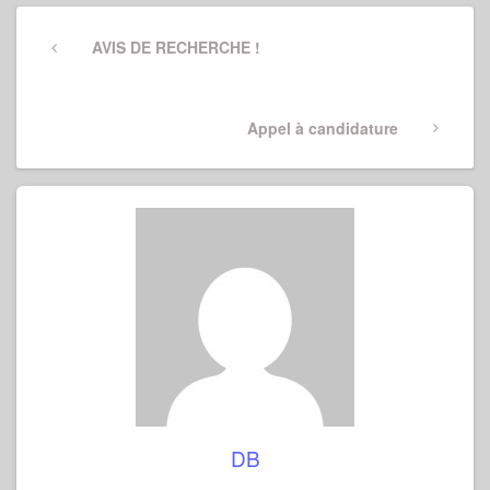
Navigation
de
Previous
AVIS DE RECHERCHE !
Post
l’article
Next
Appel à candidature
Post
DB